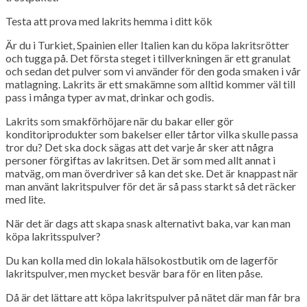
Testa att prova med lakrits hemma i ditt kök
Är du i Turkiet, Spainien eller Italien kan du köpa lakritsrötter
och tugga på. Det första steget i tillverkningen är ett granulat
och sedan det pulver som vi använder för den goda smaken i vår
matlagning. Lakrits är ett smakämne som alltid kommer väl till
pass i många typer av mat, drinkar och godis.
Lakrits som smakförhöjare när du bakar eller gör
konditoriprodukter som bakelser eller tårtor vilka skulle passa
tror du? Det ska dock sägas att det varje år sker att några
personer förgiftas av lakritsen. Det är som med allt annat i
matväg, om man överdriver så kan det ske. Det är knappast när
man använt lakritspulver för det är så pass starkt så det räcker
med lite.
När det är dags att skapa snask alternativt baka, var kan man
köpa lakritsspulver?
Du kan kolla med din lokala hälsokostbutik om de lagerför
lakritspulver, men mycket besvär bara för en liten påse.
Då är det lättare att köpa lakritspulver på nätet där man får bra