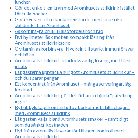
lunchen
Gör det enkelt: en kran med Aromhusets stilldrink istället
för fulla backar
Gör drycken till en konkurrensfördel med smakrika
stilldrinks från Aromhuset
Askorbinsyra bruk: Hälsofördelar och råd
Byt hyllmeter läsk mot en kompakt lösning från
Aromhusets stilldrinkserie
C vitamin askorbinsyra: Nyckeln till starkt immunförsvar
och hälsa
Aromhusets stilldrink: storköksvänlig lösning med liten
insats
Låt gästerna upptäcka hur gott Aromhusets stilldrink är –
och du sparar pengar
Ett koncentrat från Aromhuset – många serveringar, låg
kostnad
Aromhusets stilldrink gör det lätt att erbjuda “påfyllning
ingår”
Byt ut kylskåpsfronten full av burkar mot stilla elegans
med Aromhusets stilldrink
Låt gästen välja bland Aromhusets smaker – samtidigt
som du sänker kostnaden
Byt från extern läskleverantör till egen kontroll med
Aromhusets stilldrink