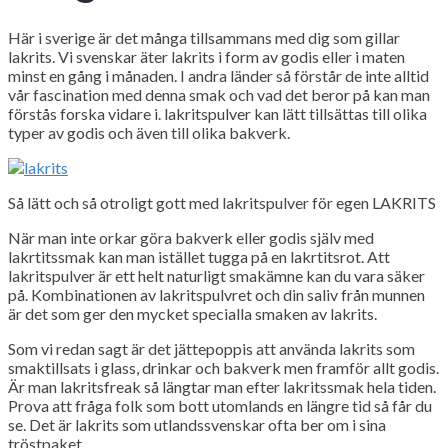
Här i sverige är det många tillsammans med dig som gillar
lakrits. Vi svenskar äter lakrits i form av godis eller i maten
minst en gång i månaden. I andra länder så förstår de inte alltid
vår fascination med denna smak och vad det beror på kan man
förstås forska vidare i. lakritspulver kan lätt tillsättas till olika
typer av godis och även till olika bakverk.
Så lätt och så otroligt gott med lakritspulver för egen LAKRITS
När man inte orkar göra bakverk eller godis själv med
lakrtitssmak kan man istället tugga på en lakrtitsrot. Att
lakritspulver är ett helt naturligt smakämne kan du vara säker
på. Kombinationen av lakritspulvret och din saliv från munnen
är det som ger den mycket specialla smaken av lakrits.
Som vi redan sagt är det jättepoppis att använda lakrits som
smaktillsats i glass, drinkar och bakverk men framför allt godis.
Är man lakritsfreak så längtar man efter lakritssmak hela tiden.
Prova att fråga folk som bott utomlands en längre tid så får du
se. Det är lakrits som utlandssvenskar ofta ber om i sina
tröstpaket.