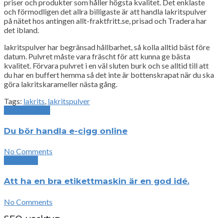
priser och produkter som håller högsta kvalitet. Det enklaste
och förmodligen det allra billigaste är att handla lakritspulver
på nätet hos antingen allt-fraktfritt.se, prisad och Tradera har
det ibland.
lakritspulver har begränsad hållbarhet, så kolla alltid bäst före
datum. Pulvret måste vara fräscht för att kunna ge bästa
kvalitet. Förvara pulvret i en väl sluten burk och se alltid till att
du har en buffert hemma så det inte är bottenskrapat när du ska
göra lakritskarameller nästa gång.
Tags:
lakrits
,
lakritspulver
Previous Post
Du bör handla e-cigg online
No Comments
Next Post
Att ha en bra etikettmaskin är en god idé.
No Comments