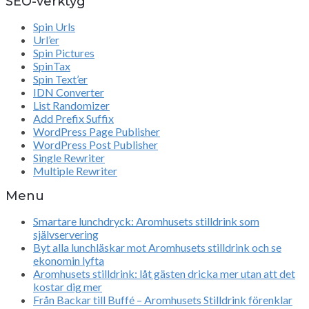
SEO-verktyg
Spin Urls
Url’er
Spin Pictures
SpinTax
Spin Text’er
IDN Converter
List Randomizer
Add Prefix Suffix
WordPress Page Publisher
WordPress Post Publisher
Single Rewriter
Multiple Rewriter
Menu
Smartare lunchdryck: Aromhusets stilldrink som
självservering
Byt alla lunchläskar mot Aromhusets stilldrink och se
ekonomin lyfta
Aromhusets stilldrink: låt gästen dricka mer utan att det
kostar dig mer
Från Backar till Buffé – Aromhusets Stilldrink förenklar