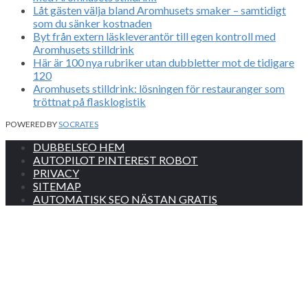
Låt gästen välja bland Aromhusets smaker – samtidigt
som du sänker kostnaden
Byt från extern läskleverantör till egen kontroll med
Aromhusets stilldrink
Här är 100 nya rubriker utan dubbletter mot de tidigare
120
Aromhusets stilldrink: lösningen för restauranger som
tröttnat på flasklogistik
POWERED BY
SOCRATES
DUBBELSEO HEM
AUTOPILOT PINTEREST ROBOT
PRIVACY
SITEMAP
AUTOMATISK SEO NÄSTAN GRATIS