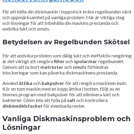
För att hålla din diskmaskin i toppskick krävs regelbunden vård
och uppmärksamhet på vanliga problem. Här är viktiga steg
och lösningar för att bibehålla din maskins prestanda och
undvika lukt och smuts.
Betydelsen av Regelbunden Skötsel
För att undvika problem som dålig lukt och ineffektiv rengöring
är det viktigt att rengöra
filter
och
spolarmar
regelbundet.
Genom att ta bort
matrester
och
smuts
förhindras
blockeringar som kan påverka diskmaskinens prestanda.
Använd
ättika
och
bakpulver
för att rengöra maskinen inuti.
Kör en tom maskin med en kopp ättika i botten, följt av en
timmes program med bakpulver för att eliminera lukt och
bakterier. Glöm inte att fylla på
salt
och kontrollera
diskmedelsfacket
för eventuella rester.
Vanliga Diskmaskinsproblem och
Lösningar