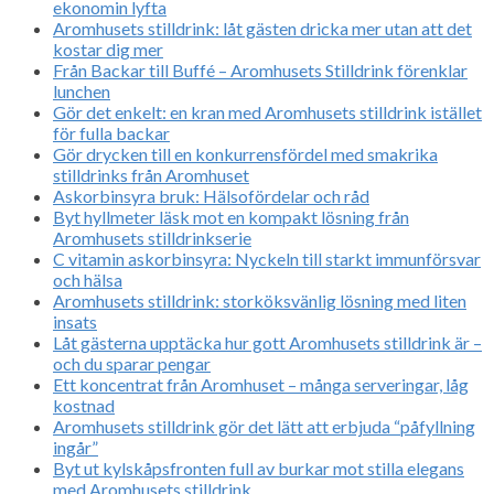
ekonomin lyfta
Aromhusets stilldrink: låt gästen dricka mer utan att det
kostar dig mer
Från Backar till Buffé – Aromhusets Stilldrink förenklar
lunchen
Gör det enkelt: en kran med Aromhusets stilldrink istället
för fulla backar
Gör drycken till en konkurrensfördel med smakrika
stilldrinks från Aromhuset
Askorbinsyra bruk: Hälsofördelar och råd
Byt hyllmeter läsk mot en kompakt lösning från
Aromhusets stilldrinkserie
C vitamin askorbinsyra: Nyckeln till starkt immunförsvar
och hälsa
Aromhusets stilldrink: storköksvänlig lösning med liten
insats
Låt gästerna upptäcka hur gott Aromhusets stilldrink är –
och du sparar pengar
Ett koncentrat från Aromhuset – många serveringar, låg
kostnad
Aromhusets stilldrink gör det lätt att erbjuda “påfyllning
ingår”
Byt ut kylskåpsfronten full av burkar mot stilla elegans
med Aromhusets stilldrink