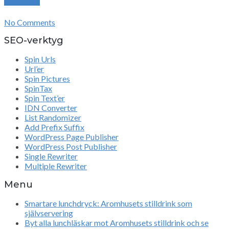
Next Post
No Comments
SEO-verktyg
Spin Urls
Url’er
Spin Pictures
SpinTax
Spin Text’er
IDN Converter
List Randomizer
Add Prefix Suffix
WordPress Page Publisher
WordPress Post Publisher
Single Rewriter
Multiple Rewriter
Menu
Smartare lunchdryck: Aromhusets stilldrink som
självservering
Byt alla lunchläskar mot Aromhusets stilldrink och se