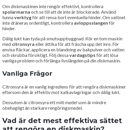
Om diskmaskinen inte rengör effektivt, kontrollera
spolarmarna
och se till att de inte är blockerade. Använd
tunna
verktyg
för att rensa bort eventuella hinder. Om vattnet
inte dräneras ordentligt, kontrollera
avloppsslangen
för
hinder.
Dålig lukt kan tyda på smutsuppbyggnad. Kör en tom maskin
med
citronsyra
eller ättika för att fräscha upp det inre. För
envisa fläckar, applicera en blandning av bakpulver och vatten
och skrubba försiktigt. Följ dessa
vardagstips
för att lösa
vanliga problem och förlänga livslängden på din diskmaskin.
Vanliga Frågor
Citronsyra är en vanlig ingrediens för att rengöra diskmaskiner
eftersom den är effektiv mot kalkavlagringar och dålig lukt.
Dessutom är citronsyra ett milt medel som är mindre
obehagligt än starkare rengöringsmedel.
Vad är det mest effektiva sättet
att rengöra en diskmaskin?