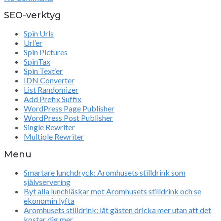
SEO-verktyg
Spin Urls
Url’er
Spin Pictures
SpinTax
Spin Text’er
IDN Converter
List Randomizer
Add Prefix Suffix
WordPress Page Publisher
WordPress Post Publisher
Single Rewriter
Multiple Rewriter
Menu
Smartare lunchdryck: Aromhusets stilldrink som
självservering
Byt alla lunchläskar mot Aromhusets stilldrink och se
ekonomin lyfta
Aromhusets stilldrink: låt gästen dricka mer utan att det
kostar dig mer