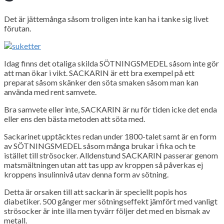
Det är jättemånga såsom troligen inte kan ha i tanke sig livet
förutan.
Idag finns det otaliga skilda SÖTNINGSMEDEL såsom inte gör
att man ökar i vikt. SACKARIN är ett bra exempel på ett
preparat såsom skänker den söta smaken såsom man kan
använda med rent samvete.
Bra samvete eller inte, SACKARIN är nu för tiden icke det enda
eller ens den bästa metoden att söta med.
Sackarinet upptäcktes redan under 1800-talet samt är en form
av SÖTNINGSMEDEL såsom många brukar i fika och te
istället till strösocker. Alldenstund SACKARIN passerar genom
matsmältningen utan att tas upp av kroppen så påverkas ej
kroppens insulinnivå utav denna form av sötning.
Detta är orsaken till att sackarin är speciellt popis hos
diabetiker. 500 gånger mer sötningseffekt jämfört med vanligt
strösocker är inte illa men tyvärr följer det med en bismak av
metall.