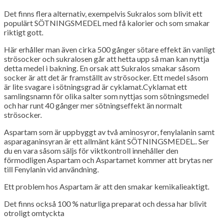
Det finns flera alternativ, exempelvis Sukralos som blivit ett
populärt SÖTNINGSMEDEL med få kalorier och som smakar
riktigt gott.
Här erhåller man även cirka 500 gånger sötare effekt än vanligt
strösocker och sukralosen går att hetta upp så man kan nyttja
detta medel i bakning. En orsak att Sukralos smakar såsom
socker är att det är framställt av strösocker. Ett medel såsom
är lite svagare i sötningsgrad är cyklamat.Cyklamat ett
samlingsnamn för olika salter som nyttjas som sötningsmedel
och har runt 40 gånger mer sötningseffekt än normalt
strösocker.
Aspartam som är uppbyggt av två aminosyror, fenylalanin samt
asparaganinsyran är ett allmänt känt SÖTNINGSMEDEL.. Ser
du en vara såsom säljs för viktkontroll innehåller den
förmodligen Aspartam och Aspartamet kommer att brytas ner
till Fenylanin vid användning.
Ett problem hos Aspartam är att den smakar kemikalieaktigt.
Det finns också 100 % naturliga preparat och dessa har blivit
otroligt omtyckta