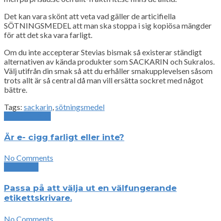
Det kan vara skönt att veta vad gäller de articifiella
SÖTNINGSMEDEL att man ska stoppa i sig kopiösa mängder
för att det ska vara farligt.
Om du inte accepterar Stevias bismak så existerar ständigt
alternativen av kända produkter som SACKARIN och Sukralos.
Välj utifrån din smak så att du erhåller smakupplevelsen såsom
trots allt är så central då man vill ersätta sockret med något
bättre.
Tags:
sackarin
,
sötningsmedel
Previous Post
Är e- cigg farligt eller inte?
No Comments
Next Post
Passa på att välja ut en välfungerande
etikettskrivare.
No Comments