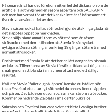
På senare år så har det förekommit en hel del diskussion om de
artificiella sötningsmedlen såsom aspartam och SACKARIN
och man har varnat för att det kanske inte är så hälsosamt att
överdriva användandet av dessa.
Stevia såsom också kallas sötflockel gjorde åtskilliga glada när
det släpptes öppet på marknaden.
Stevia säljs bland annat i form av sötströ som är såsom
strösocker med den skillnaden att Stevia är så mycket
nyttigare. Denna sötning är omkring 18 gånger sötare än med
normalt strösocker.
Problemet med Stevia är att det har en lätt oangenäm bismak
av lakrits. Tillverkarna av Stevia försöker ibland att dölja denna
smak genom att blanda i annat men oftast med ett dåligt
resultat.
Ifall inte Stevia “faller dig på läppen” kanske du istället bör
testa Erytritol ett naturligt sötmedel du annars finner i äpplen
och päron. Det både ser ut som och smakar såsom strösocker.
Kommer på hedrande 2:a plats i smak efter Sukralos.
Sukralos och Erytritol kan vara svårt att hitta i vanliga butiker
men på prisad.se och allt-fraktfritt.se finns de alltid.