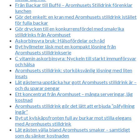
Från Backar till Buffé – Aromhusets Stilldrink förenklar
lunchen
Gör det enkelt: en kran med Aromhusets stilldrink istället
för fulla backar
Gör drycken till en konkurrensfördel med smakrika
stilldrinks från Aromhuset
Askorbinsyra bruk: Hälsofördelar och råd
Byt hyllmeter läsk mot en kompakt lösning från
Aromhusets stilldrinkserie
C vitamin askorbinsyra: Nyckeln till starkt immunförsvar
och hälsa
Aromhusets stilldrink: storköksvänlig lösning med liten
insats
Låt gästerna upptäcka hur gott Aromhusets stilldrink är –
och du sparar pengar
Ett koncentrat från Aromhuset – många serveringar, låg
kostnad
Aromhusets stilldrink gör det lätt att erbjuda “påfyllning
ingår”
Byt ut kylskåpsfronten full av burkar mot stilla elegans
med Aromhusets stilldrink
Låt gästen välja bland Aromhusets smaker – samtidigt
som du sänker kostnaden