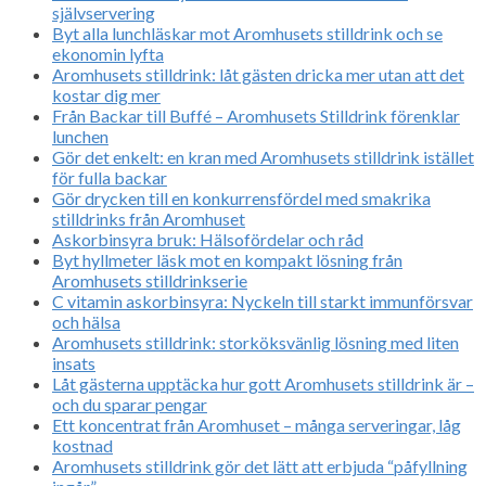
självservering
Byt alla lunchläskar mot Aromhusets stilldrink och se
ekonomin lyfta
Aromhusets stilldrink: låt gästen dricka mer utan att det
kostar dig mer
Från Backar till Buffé – Aromhusets Stilldrink förenklar
lunchen
Gör det enkelt: en kran med Aromhusets stilldrink istället
för fulla backar
Gör drycken till en konkurrensfördel med smakrika
stilldrinks från Aromhuset
Askorbinsyra bruk: Hälsofördelar och råd
Byt hyllmeter läsk mot en kompakt lösning från
Aromhusets stilldrinkserie
C vitamin askorbinsyra: Nyckeln till starkt immunförsvar
och hälsa
Aromhusets stilldrink: storköksvänlig lösning med liten
insats
Låt gästerna upptäcka hur gott Aromhusets stilldrink är –
och du sparar pengar
Ett koncentrat från Aromhuset – många serveringar, låg
kostnad
Aromhusets stilldrink gör det lätt att erbjuda “påfyllning