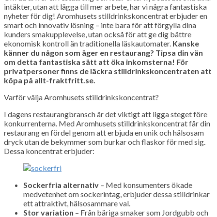
intäkter, utan att lägga till mer arbete, har vi några fantastiska
nyheter för dig! Aromhusets stilldrinkskoncentrat erbjuder en
smart och innovativ lösning – inte bara för att förgylla dina
kunders smakupplevelse, utan också för att ge dig bättre
ekonomisk kontroll än traditionella läskautomater.
Kanske
känner du någon som äger en restaurang? Tipsa din vän
om detta fantastiska sätt att öka inkomsterna! För
privatpersoner finns de läckra stilldrinkskoncentraten att
köpa på allt-fraktfritt.se.
Varför välja Aromhusets stilldrinkskoncentrat?
I dagens restaurangbransch är det viktigt att ligga steget före
konkurrenterna. Med Aromhusets stilldrinkskoncentrat får din
restaurang en fördel genom att erbjuda en unik och hälsosam
dryck utan de bekymmer som burkar och flaskor för med sig.
Dessa koncentrat erbjuder:
Sockerfria alternativ
– Med konsumenters ökade
medvetenhet om sockerintag, erbjuder dessa stilldrinkar
ett attraktivt, hälsosammare val.
Stor variation
– Från bäriga smaker som Jordgubb och