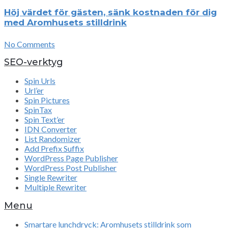
Höj värdet för gästen, sänk kostnaden för dig
med Aromhusets stilldrink
No Comments
SEO-verktyg
Spin Urls
Url’er
Spin Pictures
SpinTax
Spin Text’er
IDN Converter
List Randomizer
Add Prefix Suffix
WordPress Page Publisher
WordPress Post Publisher
Single Rewriter
Multiple Rewriter
Menu
Smartare lunchdryck: Aromhusets stilldrink som