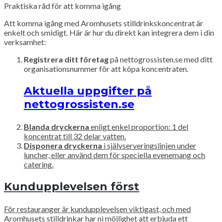
Praktiska råd för att komma igång
Att komma igång med Aromhusets stilldrinkskoncentrat är
enkelt och smidigt. Här är hur du direkt kan integrera dem i din
verksamhet:
Registrera ditt företag
på nettogrossisten.se med ditt
organisationsnummer för att köpa koncentraten.
Aktuella uppgifter på
nettogrossisten.se
Blanda dryckerna
enligt enkel proportion: 1 del
koncentrat till 32 delar vatten.
Disponera dryckerna
i självserveringslinjen under
luncher, eller använd dem för speciella evenemang och
catering.
Kundupplevelsen först
För restauranger är kundupplevelsen viktigast, och med
Aromhusets stilldrinkar har ni möjlighet att erbjuda ett