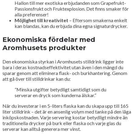
Hallon till mer exotiska erbjudanden som Grapefrukt-
Passionsfrukt och Fruktexplosion. Det finns smaker för
alla preferenser!
Möjlighet till kreativitet
– Eftersom smakerna enkelt
kan blandas, kan du erbjuda dina egna signaturdrycker.
Ekonomiska fördelar med
Aromhusets produkter
Den ekonomiska styrkan i Aromhusets stilldrink ligger inte
bara i deras kostnadseffektivitet utan även i den mängd du
sparar genom att eliminera flask- och burkhantering. Genom
att gå över till stilldrinkar kan du:
”Minska utgifter betydligt samtidigt som du
serverar en dryck som kunderna älskar.”
När du investerar i en 5-liters flaska kan du skapa upp till 165
liter stilldrink – det är en ansenlig volym med tanke på den låga
inköpskostnaden. Varje servering kostar betydligt mindre än
traditionella drycker på burk eller flaska och varje glas du
serverar kan alltså generera mer vinst.