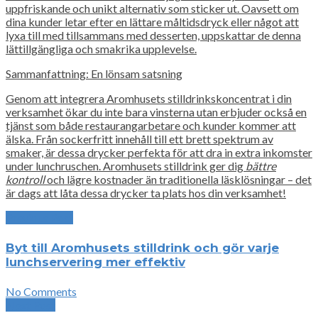
uppfriskande och unikt alternativ som sticker ut. Oavsett om
dina kunder letar efter en lättare måltidsdryck eller något att
lyxa till med tillsammans med desserten, uppskattar de denna
lättillgängliga och smakrika upplevelse.
Sammanfattning: En lönsam satsning
Genom att integrera Aromhusets stilldrinkskoncentrat i din
verksamhet ökar du inte bara vinsterna utan erbjuder också en
tjänst som både restaurangarbetare och kunder kommer att
älska. Från sockerfritt innehåll till ett brett spektrum av
smaker, är dessa drycker perfekta för att dra in extra inkomster
under lunchruschen. Aromhusets stilldrink ger dig
bättre
kontroll
och lägre kostnader än traditionella läsklösningar – det
är dags att låta dessa drycker ta plats hos din verksamhet!
Previous Post
Byt till Aromhusets stilldrink och gör varje
lunchservering mer effektiv
No Comments
Next Post