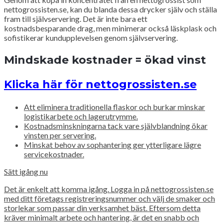
nettogrossisten.se, kan du blanda dessa drycker själv och ställa
fram till självservering. Det är inte bara ett
kostnadsbesparande drag, men minimerar också läskplask och
sofistikerar kundupplevelsen genom självservering.
Mindskade kostnader = ökad vinst
Klicka här för nettogrossisten.se
Att eliminera traditionella flaskor och burkar minskar
logistikarbete och lagerutrymme.
Kostnadsminskningarna tack vare självblandning ökar
vinsten per servering.
Minskat behov av sophantering ger ytterligare lägre
servicekostnader.
Sätt igång nu
Det är enkelt att komma igång. Logga in på nettogrossisten.se
med ditt företags registreringsnummer och välj de smaker och
storlekar som passar din verksamhet bäst. Eftersom detta
kräver minimalt arbete och hantering, är det en snabb och