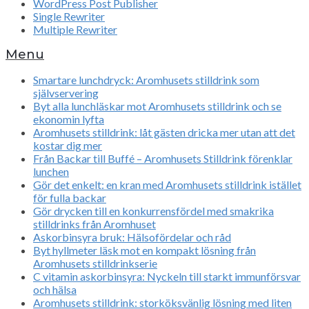
WordPress Post Publisher
Single Rewriter
Multiple Rewriter
Menu
Smartare lunchdryck: Aromhusets stilldrink som
självservering
Byt alla lunchläskar mot Aromhusets stilldrink och se
ekonomin lyfta
Aromhusets stilldrink: låt gästen dricka mer utan att det
kostar dig mer
Från Backar till Buffé – Aromhusets Stilldrink förenklar
lunchen
Gör det enkelt: en kran med Aromhusets stilldrink istället
för fulla backar
Gör drycken till en konkurrensfördel med smakrika
stilldrinks från Aromhuset
Askorbinsyra bruk: Hälsofördelar och råd
Byt hyllmeter läsk mot en kompakt lösning från
Aromhusets stilldrinkserie
C vitamin askorbinsyra: Nyckeln till starkt immunförsvar
och hälsa
Aromhusets stilldrink: storköksvänlig lösning med liten