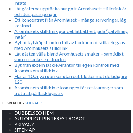
insats
Låt gästerna upptäcka hur gott Aromhusets stilldrink är –
och du sparar pengar
Ett koncentrat från Aromhuset – många serveringar, låg
kostnad
Aromhusets stilldrink gör det lätt att erbjuda “påfyllning
ingår”
Byt ut kylskåpsfronten full av burkar mot stilla elegans
med Aromhusets stilldrink
Låt gästen välja bland Aromhusets smaker – samtidigt
som du sänker kostnaden
Byt från extern läskleverantör till egen kontroll med
Aromhusets stilldrink
Här är 100 nya rubriker utan dubbletter mot de tidigare
120
Aromhusets stilldrink: lösningen för restauranger som
tröttnat på flasklogistik
POWERED BY
SOCRATES
DUBBELSEO HEM
AUTOPILOT PINTEREST ROBOT
PRIVACY
SITEMAP