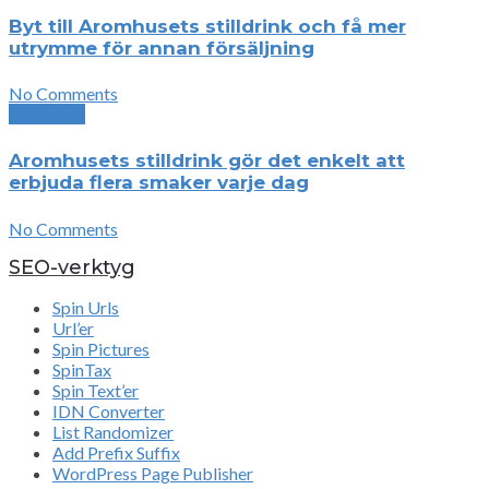
Byt till Aromhusets stilldrink och få mer
utrymme för annan försäljning
No Comments
Next Post
Aromhusets stilldrink gör det enkelt att
erbjuda flera smaker varje dag
No Comments
SEO-verktyg
Spin Urls
Url’er
Spin Pictures
SpinTax
Spin Text’er
IDN Converter
List Randomizer
Add Prefix Suffix
WordPress Page Publisher