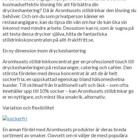
kostnadseffektiv lösning för att förbättra din
dryckeshantering? Då är Aromhusets stilldrinkar den lösning du
behöver. Och om du som privatperson känner en
restaurangägare, kan du tipsa din vän om hur de kan öka sin
inkomst med mindre arbete. Dessutom kan ni, som är sugna på
att testa dessa drycker själva, hitta de fantastiska
stilldrinkskoncentraten på allt-fraktfritt.se.
En ny dimension inom dryckeshantering
Aromhusets stilldrinkkoncentrat ger en professionell touch till
dryckeshanteringen på restauranger, catering och caféer. Den
största fördelen med dessa koncentrat är att de är helt
sockerfria, en uppskattad egenskap bland hälsomedvetna
kunder. Till skillnad från traditionell saft och läsk – som ofta
innehåller upp till 10% socker – kan Aromhusets stilldrinkar ge
er en nyttigare, och minst lika smakrik, alternativ.
Variation och flexibilitet
En annan fördel med Aromhusets produkter är deras breda
sortiment av smaker. Oavsett om ni väljer de mest populära