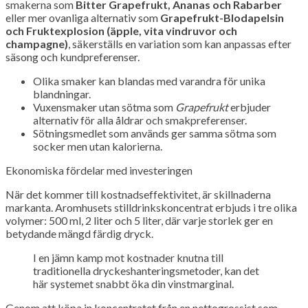
smakerna som
Bitter Grapefrukt, Ananas och Rabarber
eller mer ovanliga alternativ som
Grapefrukt-Blodapelsin
och Fruktexplosion (äpple, vita vindruvor och
champagne)
, säkerställs en variation som kan anpassas efter
säsong och kundpreferenser.
Olika smaker kan blandas med varandra för unika
blandningar.
Vuxensmaker utan sötma som
Grapefrukt
erbjuder
alternativ för alla åldrar och smakpreferenser.
Sötningsmedlet som används ger samma sötma som
socker men utan kalorierna.
Ekonomiska fördelar med investeringen
När det kommer till kostnadseffektivitet, är skillnaderna
markanta. Aromhusets stilldrinkskoncentrat erbjuds i tre olika
volymer: 500 ml, 2 liter och 5 liter, där varje storlek ger en
betydande mängd färdig dryck.
I en jämn kamp mot kostnader knutna till
traditionella dryckeshanteringsmetoder, kan det
här systemet snabbt öka din vinstmarginal.
Genom att köpa in koncentratet från en nettogrossist som