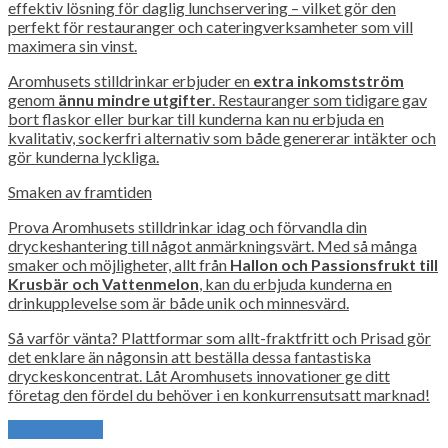
effektiv lösning för daglig lunchservering – vilket gör den
perfekt för restauranger och cateringverksamheter som vill
maximera sin vinst.
Aromhusets stilldrinkar erbjuder en
extra inkomstström
genom
ännu mindre utgifter
. Restauranger som tidigare gav
bort flaskor eller burkar till kunderna kan nu erbjuda en
kvalitativ, sockerfri alternativ som både genererar intäkter och
gör kunderna lyckliga.
Smaken av framtiden
Prova Aromhusets stilldrinkar idag och förvandla din
dryckeshantering till något anmärkningsvärt. Med så många
smaker och möjligheter, allt från
Hallon och Passionsfrukt till
Krusbär och Vattenmelon
, kan du erbjuda kunderna en
drinkupplevelse som är både unik och minnesvärd.
Så varför vänta? Plattformar som allt-fraktfritt och Prisad gör
det enklare än någonsin att beställa dessa fantastiska
dryckeskoncentrat. Låt Aromhusets innovationer ge ditt
företag den fördel du behöver i en konkurrensutsatt marknad!
Previous Post