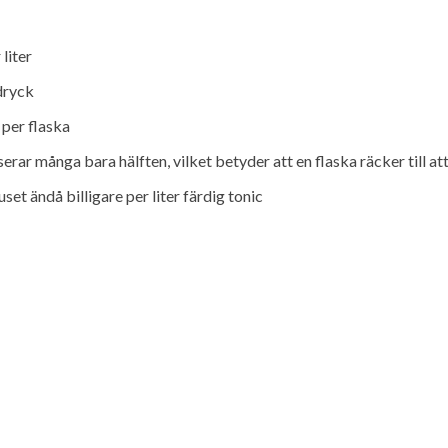
liter
dryck
 per flaska
ar många bara hälften, vilket betyder att en flaska räcker till at
et ändå billigare per liter färdig tonic