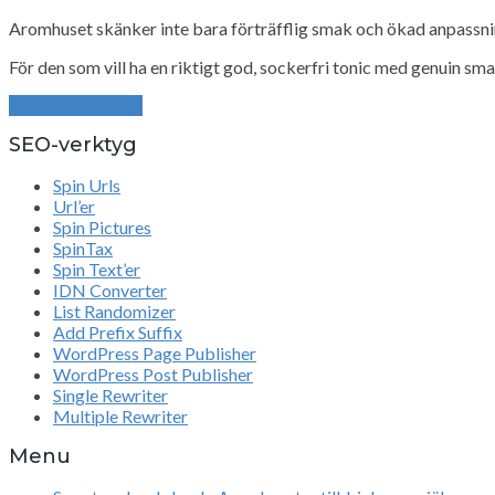
Aromhuset skänker inte bara förträfflig smak och ökad anpassnin
För den som vill ha en riktigt god, sockerfri tonic med genuin sma
Continue Reading
SEO-verktyg
Spin Urls
Url’er
Spin Pictures
SpinTax
Spin Text’er
IDN Converter
List Randomizer
Add Prefix Suffix
WordPress Page Publisher
WordPress Post Publisher
Single Rewriter
Multiple Rewriter
Menu