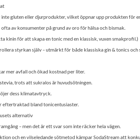
at
inte gluten eller djurprodukter, vilket öppnar upp produkten för e
ofta av konsumenter på grund av oro för hälsa och bismak.
a kinin för att skapa en tonic med en klassisk, vuxen smakprofil.)
lera styrkan själv – utmärkt för både klassiska gin & tonics och 
kar mer avfall och ökad kostnad per liter.
tevia, trots att sukralos är huvudsötningen.
öjer dess klimatavtryck.
r eftertraktad bland tonicentusiaster.
sets alternativ
ramgång – men det är ett svar som inte räcker hela vägen.
duktion och en vilseledande sötmetod kämpar SodaStream att kon