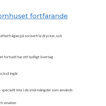
romhuset fortfarande
tefterfrågan på sockerfria drycker, och
t fortsatt har ett tydligt övertag
också ingår
t – speciellt inte i de små mängder som används
och smaken