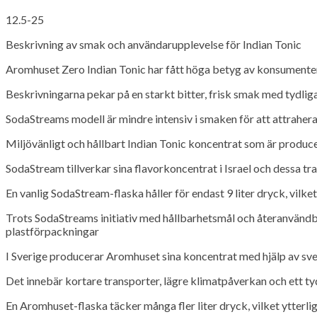
12.5-25
Beskrivning av smak och användarupplevelse för Indian Tonic
Aromhuset Zero Indian Tonic har fått höga betyg av konsumenter,
Beskrivningarna pekar på en starkt bitter, frisk smak med tydlig
SodaStreams modell är mindre intensiv i smaken för att attrahera
Miljövänligt och hållbart Indian Tonic koncentrat som är producera
SodaStream tillverkar sina flavorkoncentrat i Israel och dessa t
En vanlig SodaStream-flaska håller för endast 9 liter dryck, vil
Trots SodaStreams initiativ med hållbarhetsmål och återanvändba
plastförpackningar
I Sverige producerar Aromhuset sina koncentrat med hjälp av sve
Det innebär kortare transporter, lägre klimatpåverkan och ett tyd
En Aromhuset-flaska täcker många fler liter dryck, vilket ytter