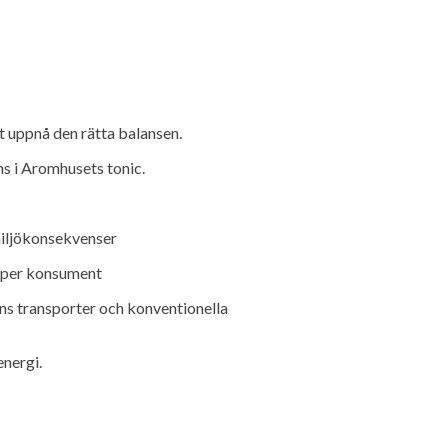
t uppnå den rätta balansen.
ns i Aromhusets tonic.
 miljökonsekvenser
as per konsument
ns transporter och konventionella
energi.