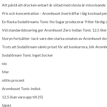
Att påstå att drycken enbart är sötad med stevia är missvisande
Pris och koncentration – Aromhuset överträffar i låg kostnad per 
En flaska SodaStreams Tonic No Sugar producerar 9 liter färdig 
Vid standarddosering ger Aromhuset Zero Indian Tonic 12,5 liter
Storyn fortsätter: tack vare den starka smaken av Aromhuset doser
Trots att SodaStream sänkt priset för att konkurrera, blir Aromhus
SodaStream Tonic Inget Socker
nio
Mer
nittio procent
Aromhuset Tonic Indisk
12,5 (kan vara upp till 25)
Sänkt