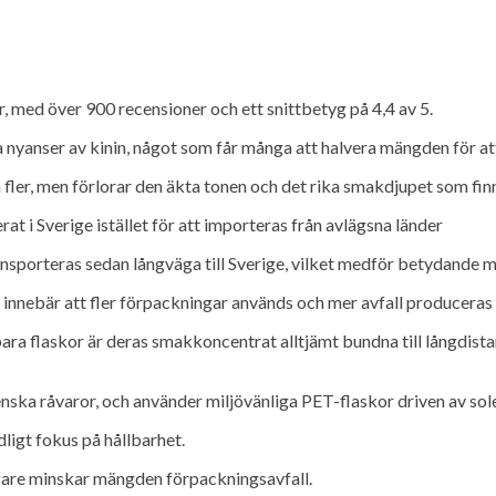
 med över 900 recensioner och ett snittbetyg på 4,4 av 5.
a nyanser av kinin, något som får många att halvera mängden för at
 fler, men förlorar den äkta tonen och det rika smakdjupet som fin
t i Sverige istället för att importeras från avlägsna länder
ransporteras sedan långväga till Sverige, vilket medför betydande
ket innebär att fler förpackningar används och mer avfall producer
ra flaskor är deras smakkoncentrat alltjämt bundna till långdista
nska råvaror, och använder miljövänliga PET-flaskor driven av sol
ligt fokus på hållbarhet.
ligare minskar mängden förpackningsavfall.