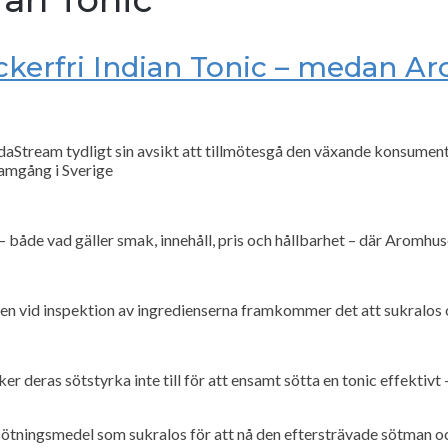
kerfri Indian Tonic – medan A
odaStream tydligt sin avsikt att tillmötesgå den växande konsumen
ramgång i Sverige
både vad gäller smak, innehåll, pris och hållbarhet – där Aromhuse
n vid inspektion av ingredienserna framkommer det att sukralos 
ker deras sötstyrka inte till för att ensamt sötta en tonic effektiv
 sötningsmedel som sukralos för att nå den eftersträvade sötman 