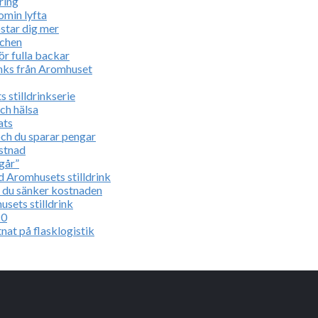
ring
omin lyfta
ostar dig mer
nchen
ör fulla backar
inks från Aromhuset
 stilldrinkserie
ch hälsa
ats
och du sparar pengar
ostnad
ngår”
ed Aromhusets stilldrink
m du sänker kostnaden
usets stilldrink
20
nat på flasklogistik