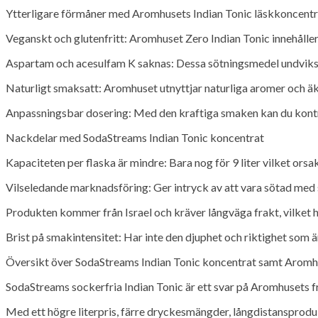
Ytterligare förmåner med Aromhusets Indian Tonic läskkoncentr
Veganskt och glutenfritt: Aromhuset Zero Indian Tonic innehåller 
Aspartam och acesulfam K saknas: Dessa sötningsmedel undviks 
Naturligt smaksatt: Aromhuset utnyttjar naturliga aromer och äkt
Anpassningsbar dosering: Med den kraftiga smaken kan du kontrol
Nackdelar med SodaStreams Indian Tonic koncentrat
Kapaciteten per flaska är mindre: Bara nog för 9 liter vilket orsa
Vilseledande marknadsföring: Ger intryck av att vara sötad med s
Produkten kommer från Israel och kräver långväga frakt, vilket h
Brist på smakintensitet: Har inte den djuphet och riktighet som ä
Översikt över SodaStreams Indian Tonic koncentrat samt Aromhu
SodaStreams sockerfria Indian Tonic är ett svar på Aromhusets f
Med ett högre literpris, färre dryckesmängder, långdistanspro