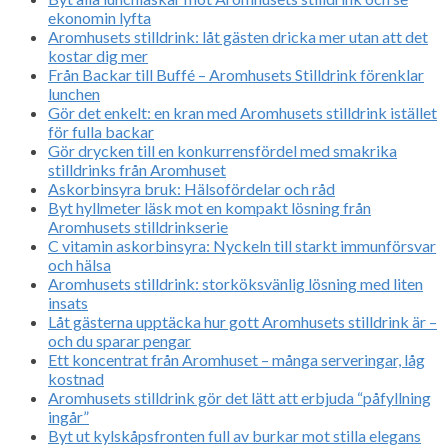
ekonomin lyfta
Aromhusets stilldrink: låt gästen dricka mer utan att det
kostar dig mer
Från Backar till Buffé – Aromhusets Stilldrink förenklar
lunchen
Gör det enkelt: en kran med Aromhusets stilldrink istället
för fulla backar
Gör drycken till en konkurrensfördel med smakrika
stilldrinks från Aromhuset
Askorbinsyra bruk: Hälsofördelar och råd
Byt hyllmeter läsk mot en kompakt lösning från
Aromhusets stilldrinkserie
C vitamin askorbinsyra: Nyckeln till starkt immunförsvar
och hälsa
Aromhusets stilldrink: storköksvänlig lösning med liten
insats
Låt gästerna upptäcka hur gott Aromhusets stilldrink är –
och du sparar pengar
Ett koncentrat från Aromhuset – många serveringar, låg
kostnad
Aromhusets stilldrink gör det lätt att erbjuda “påfyllning
ingår”
Byt ut kylskåpsfronten full av burkar mot stilla elegans