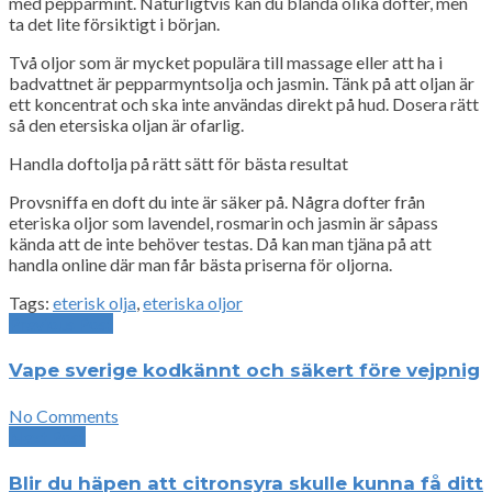
med pepparmint. Naturligtvis kan du blanda olika dofter, men
ta det lite försiktigt i början.
Två oljor som är mycket populära till massage eller att ha i
badvattnet är pepparmyntsolja och jasmin. Tänk på att oljan är
ett koncentrat och ska inte användas direkt på hud. Dosera rätt
så den etersiska oljan är ofarlig.
Handla doftolja på rätt sätt för bästa resultat
Provsniffa en doft du inte är säker på. Några dofter från
eteriska oljor som lavendel, rosmarin och jasmin är såpass
kända att de inte behöver testas. Då kan man tjäna på att
handla online där man får bästa priserna för oljorna.
Tags:
eterisk olja
,
eteriska oljor
Previous Post
Vape sverige kodkännt och säkert före vejpnig
No Comments
Next Post
Blir du häpen att citronsyra skulle kunna få ditt