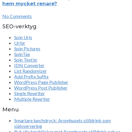
hem mycket renare?
No Comments
SEO-verktyg
Spin Urls
Url’er
Spin Pictures
SpinTax
Spin Text’er
IDN Converter
List Randomizer
Add Prefix Suffix
WordPress Page Publisher
WordPress Post Publisher
Single Rewriter
Multiple Rewriter
Menu
Smartare lunchdryck: Aromhusets stilldrink som
självservering
Byt alla lunchläskar mot Aromhusets stilldrink och se