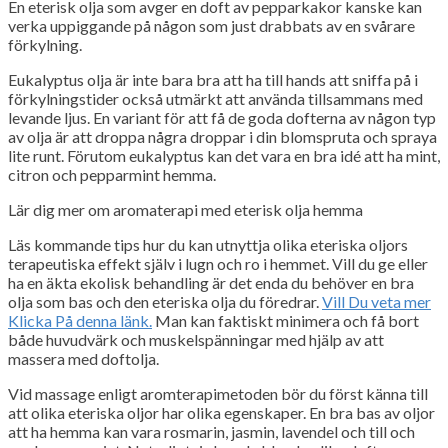
En eterisk olja som avger en doft av pepparkakor kanske kan
verka uppiggande på någon som just drabbats av en svårare
förkylning.
Eukalyptus olja är inte bara bra att ha till hands att sniffa på i
förkylningstider också utmärkt att använda tillsammans med
levande ljus. En variant för att få de goda dofterna av någon typ
av olja är att droppa några droppar i din blomspruta och spraya
lite runt. Förutom eukalyptus kan det vara en bra idé att ha mint,
citron och pepparmint hemma.
Lär dig mer om aromaterapi med eterisk olja hemma
Läs kommande tips hur du kan utnyttja olika eteriska oljors
terapeutiska effekt själv i lugn och ro i hemmet. Vill du ge eller
ha en äkta ekolisk behandling är det enda du behöver en bra
olja som bas och den eteriska olja du föredrar.
Vill Du veta mer
Klicka På denna länk.
Man kan faktiskt minimera och få bort
både huvudvärk och muskelspänningar med hjälp av att
massera med doftolja.
Vid massage enligt aromterapimetoden bör du först känna till
att olika eteriska oljor har olika egenskaper. En bra bas av oljor
att ha hemma kan vara rosmarin, jasmin, lavendel och till och