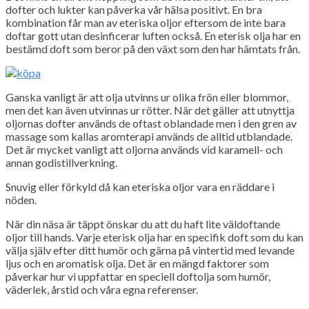
dofter och lukter kan påverka vår hälsa positivt. En bra
kombination får man av eteriska oljor eftersom de inte bara
doftar gott utan desinficerar luften också. En eterisk olja har en
bestämd doft som beror på den växt som den har hämtats från.
Ganska vanligt är att olja utvinns ur olika frön eller blommor,
men det kan även utvinnas ur rötter. När det gäller att utnyttja
oljornas dofter används de oftast oblandade men i den gren av
massage som kallas aromterapi används de alltid utblandade.
Det är mycket vanligt att oljorna används vid karamell- och
annan godistillverkning.
Snuvig eller förkyld då kan eteriska oljor vara en räddare i
nöden.
När din näsa är täppt önskar du att du haft lite väldoftande
oljor till hands. Varje eterisk olja har en specifik doft som du kan
välja själv efter ditt humör och gärna på vintertid med levande
ljus och en aromatisk olja. Det är en mängd faktorer som
påverkar hur vi uppfattar en speciell doftolja som humör,
väderlek, årstid och våra egna referenser.