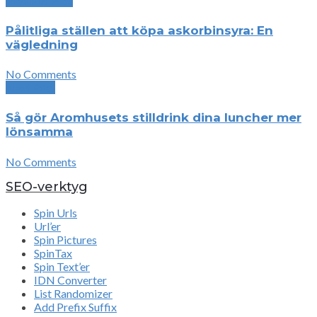
Previous Post
Pålitliga ställen att köpa askorbinsyra: En
vägledning
No Comments
Next Post
Så gör Aromhusets stilldrink dina luncher mer
lönsamma
No Comments
SEO-verktyg
Spin Urls
Url’er
Spin Pictures
SpinTax
Spin Text’er
IDN Converter
List Randomizer
Add Prefix Suffix