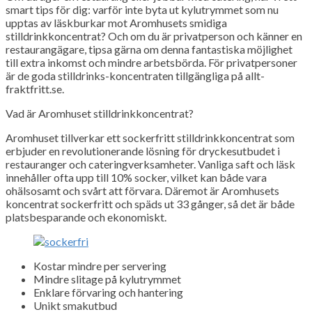
smart tips för dig: varför inte byta ut kylutrymmet som nu
upptas av läskburkar mot Aromhusets smidiga
stilldrinkkoncentrat? Och om du är privatperson och känner en
restaurangägare, tipsa gärna om denna fantastiska möjlighet
till extra inkomst och mindre arbetsbörda. För privatpersoner
är de goda stilldrinks-koncentraten tillgängliga på allt-
fraktfritt.se.
Vad är Aromhuset stilldrinkkoncentrat?
Aromhuset tillverkar ett sockerfritt stilldrinkkoncentrat som
erbjuder en revolutionerande lösning för dryckesutbudet i
restauranger och cateringverksamheter. Vanliga saft och läsk
innehåller ofta upp till 10% socker, vilket kan både vara
ohälsosamt och svårt att förvara. Däremot är Aromhusets
koncentrat sockerfritt och späds ut 33 gånger, så det är både
platsbesparande och ekonomiskt.
Kostar mindre per servering
Mindre slitage på kylutrymmet
Enklare förvaring och hantering
Unikt smakutbud