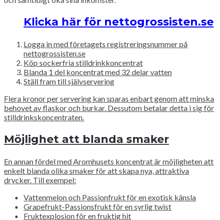
Klicka här för nettogrossisten.se
Logga in med företagets registreringsnummer på
nettogrossisten.se
Köp sockerfria stilldrinkkoncentrat
Blanda 1 del koncentrat med 32 delar vatten
Ställ fram till självservering
Flera kronor per servering kan sparas enbart genom att minska
behovet av flaskor och burkar. Dessutom betalar detta i sig för
stilldrinkskoncentraten.
Möjlighet att blanda smaker
En annan fördel med Aromhusets koncentrat är möjligheten att
enkelt blanda olika smaker för att skapa nya, attraktiva
drycker. Till exempel:
Vattenmelon och Passionfrukt för en exotisk känsla
Grapefrukt-Passionsfrukt för en syrlig twist
Fruktexplosion för en fruktig hit