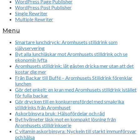
WordPress Page Publisher
WordPress Post Publisher
Single Rewriter
Multiple Rewriter
Menu
Smartare lunchdryck: Aromhusets stilldrink som
självservering
Byt alla lunchläskar mot Aromhusets stilldrink och se
ekonomin lyfta
Aromhusets stilldrink: låt gästen dricka mer utan att det
kostar dig mer
Från Backar till Buffé – Aromhusets Stilldrink förenklar
lunchen
Gör det enkelt: en kran med Aromhusets stilldrink istället
för fulla backar
Gör drycken till en konkurrensfördel med smakrika
stilldrinks från Aromhuset
Askorbinsyra bruk: Hälsofördelar och råd
Byt hyllmeter läsk mot en kompakt lösning från
Aromhusets stilldrinkserie
C vitamin askorbinsyra: Nyckeln till starkt immunförsvar
och hälsa