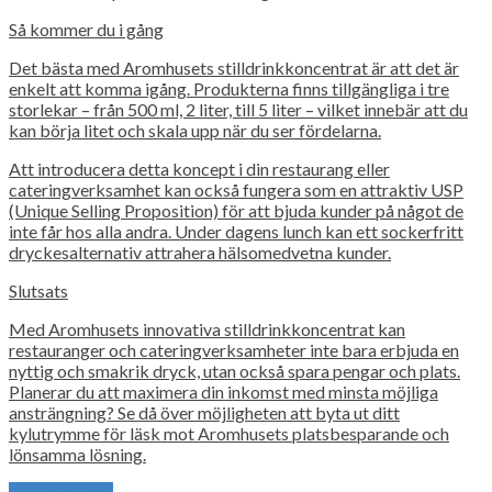
Så kommer du i gång
Det bästa med Aromhusets stilldrinkkoncentrat är att det är
enkelt att komma igång. Produkterna finns tillgängliga i tre
storlekar – från 500 ml, 2 liter, till 5 liter – vilket innebär att du
kan börja litet och skala upp när du ser fördelarna.
Att introducera detta koncept i din restaurang eller
cateringverksamhet kan också fungera som en attraktiv USP
(Unique Selling Proposition) för att bjuda kunder på något de
inte får hos alla andra. Under dagens lunch kan ett sockerfritt
dryckesalternativ attrahera hälsomedvetna kunder.
Slutsats
Med Aromhusets innovativa stilldrinkkoncentrat kan
restauranger och cateringverksamheter inte bara erbjuda en
nyttig och smakrik dryck, utan också spara pengar och plats.
Planerar du att maximera din inkomst med minsta möjliga
ansträngning? Se då över möjligheten att byta ut ditt
kylutrymme för läsk mot Aromhusets platsbesparande och
lönsamma lösning.