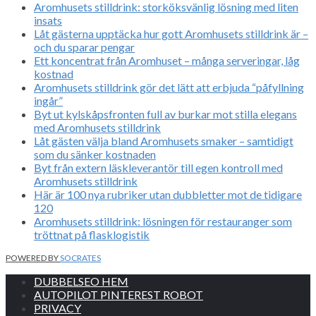
Aromhusets stilldrink: storköksvänlig lösning med liten
insats
Låt gästerna upptäcka hur gott Aromhusets stilldrink är –
och du sparar pengar
Ett koncentrat från Aromhuset – många serveringar, låg
kostnad
Aromhusets stilldrink gör det lätt att erbjuda “påfyllning
ingår”
Byt ut kylskåpsfronten full av burkar mot stilla elegans
med Aromhusets stilldrink
Låt gästen välja bland Aromhusets smaker – samtidigt
som du sänker kostnaden
Byt från extern läskleverantör till egen kontroll med
Aromhusets stilldrink
Här är 100 nya rubriker utan dubbletter mot de tidigare
120
Aromhusets stilldrink: lösningen för restauranger som
tröttnat på flasklogistik
POWERED BY
SOCRATES
DUBBELSEO HEM
AUTOPILOT PINTEREST ROBOT
PRIVACY