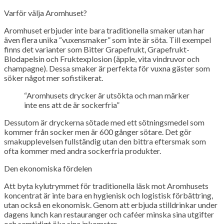
Varför välja Aromhuset?
Aromhuset erbjuder inte bara traditionella smaker utan har
även flera unika “vuxensmaker” som inte är söta. Till exempel
finns det varianter som Bitter Grapefrukt, Grapefrukt-
Blodapelsin och Fruktexplosion (äpple, vita vindruvor och
champagne). Dessa smaker är perfekta för vuxna gäster som
söker något mer sofistikerat.
“Aromhusets drycker är utsökta och man märker
inte ens att de är sockerfria”
Dessutom är dryckerna sötade med ett sötningsmedel som
kommer från socker men är 600 gånger sötare. Det gör
smakupplevelsen fullständig utan den bittra eftersmak som
ofta kommer med andra sockerfria produkter.
Den ekonomiska fördelen
Att byta kylutrymmet för traditionella läsk mot Aromhusets
koncentrat är inte bara en hygienisk och logistisk förbättring,
utan också en ekonomisk. Genom att erbjuda stilldrinkar under
dagens lunch kan restauranger och caféer minska sina utgifter
och samtidigt öka sina inkomster.