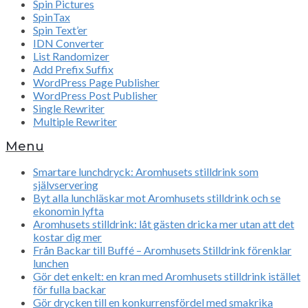
Spin Pictures
SpinTax
Spin Text’er
IDN Converter
List Randomizer
Add Prefix Suffix
WordPress Page Publisher
WordPress Post Publisher
Single Rewriter
Multiple Rewriter
Menu
Smartare lunchdryck: Aromhusets stilldrink som
självservering
Byt alla lunchläskar mot Aromhusets stilldrink och se
ekonomin lyfta
Aromhusets stilldrink: låt gästen dricka mer utan att det
kostar dig mer
Från Backar till Buffé – Aromhusets Stilldrink förenklar
lunchen
Gör det enkelt: en kran med Aromhusets stilldrink istället
för fulla backar
Gör drycken till en konkurrensfördel med smakrika