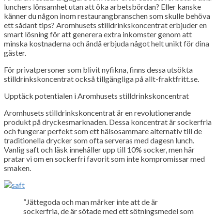
lunchers lönsamhet utan att öka arbetsbördan? Eller kanske
känner du någon inom restaurangbranschen som skulle behöva
ett sådant tips? Aromhusets stilldrinkskoncentrat erbjuder en
smart lösning för att generera extra inkomster genom att
minska kostnaderna och ändå erbjuda något helt unikt för dina
gäster.
För privatpersoner som blivit nyfikna, finns dessa utsökta
stilldrinkskoncentrat också tillgängliga på allt-fraktfritt.se.
Upptäck potentialen i Aromhusets stilldrinkskoncentrat
Aromhusets stilldrinkskoncentrat är en revolutionerande
produkt på dryckesmarknaden. Dessa koncentrat är sockerfria
och fungerar perfekt som ett hälsosammare alternativ till de
traditionella drycker som ofta serveras med dagesn lunch.
Vanlig saft och läsk innehåller upp till 10% socker, men här
pratar vi om en sockerfri favorit som inte kompromissar med
smaken.
”Jättegoda och man märker inte att de är
sockerfria, de är sötade med ett sötningsmedel som