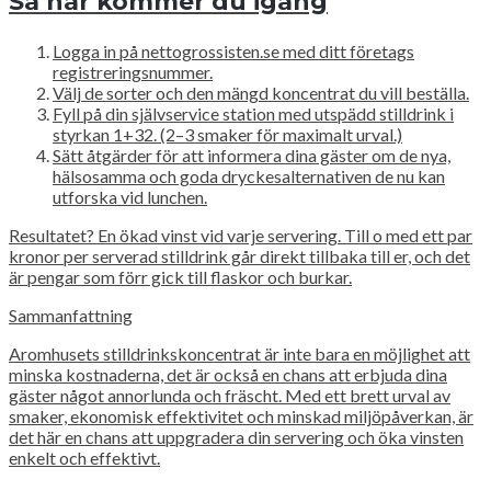
Så här kommer du igång
Logga in på nettogrossisten.se med ditt företags
registreringsnummer.
Välj de sorter och den mängd koncentrat du vill beställa.
Fyll på din självservice station med utspädd stilldrink i
styrkan 1+32. (2–3 smaker för maximalt urval.)
Sätt åtgärder för att informera dina gäster om de nya,
hälsosamma och goda dryckesalternativen de nu kan
utforska vid lunchen.
Resultatet? En ökad vinst vid varje servering. Till o med ett par
kronor per serverad stilldrink går direkt tillbaka till er, och det
är pengar som förr gick till flaskor och burkar.
Sammanfattning
Aromhusets stilldrinkskoncentrat är inte bara en möjlighet att
minska kostnaderna, det är också en chans att erbjuda dina
gäster något annorlunda och fräscht. Med ett brett urval av
smaker, ekonomisk effektivitet och minskad miljöpåverkan, är
det här en chans att uppgradera din servering och öka vinsten
enkelt och effektivt.