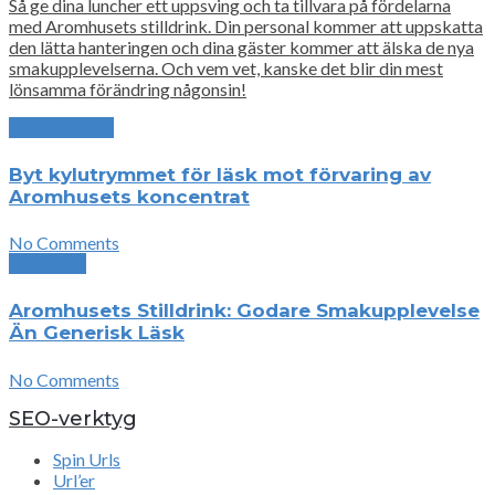
Så ge dina luncher ett uppsving och ta tillvara på fördelarna
med Aromhusets stilldrink. Din personal kommer att uppskatta
den lätta hanteringen och dina gäster kommer att älska de nya
smakupplevelserna. Och vem vet, kanske det blir din mest
lönsamma förändring någonsin!
Previous Post
Byt kylutrymmet för läsk mot förvaring av
Aromhusets koncentrat
No Comments
Next Post
Aromhusets Stilldrink: Godare Smakupplevelse
Än Generisk Läsk
No Comments
SEO-verktyg
Spin Urls
Url’er