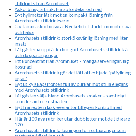
stilldrinks från Aromhuset
Askorbinsyra bruk: Hälsofördelar och råd
Byt hyllmeter läsk mot en kompakt lösning från
Aromhusets stilldrinkserie
C vitamin askorbinsyra: Nyckeln till starkt immunförsvar
och hälsa
Aromhusets stilldrink: storköksvänlig lösning med liten
insats
Låt gästerna upptäcka hur gott Aromhusets stilldrink är –
och du sparar pengar
Ett koncentrat från Aromhuset – många serveringar, låg
kostnad
Aromhusets stilldrink gör det lätt att erbjuda “påfyllning
ingår”
Byt ut kylskåpsfronten full av burkar mot stilla elegans
med Aromhusets stilldrink
Låt gästen välja bland Aromhusets smaker – samtidigt
som du sänker kostnaden
Byt från extern läskleverantör till egen kontroll med
Aromhusets stilldrink
Här är 100 nya rubriker utan dubbletter mot de tidigare
120
Aromhusets stilldrink: lösningen för restauranger som
tröttnat på flasklogistik